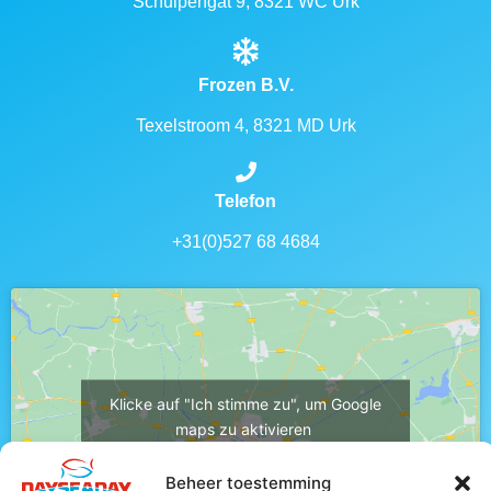
Schulpengat 9, 8321 WC Urk
Frozen B.V.
Texelstroom 4, 8321 MD Urk
Telefon
+31(0)527 68 4684
Klicke auf "Ich stimme zu", um Google
maps zu aktivieren
Cookie-Richtlinie
Beheer toestemming