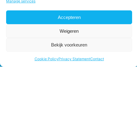
Manage services
Accepteren
Weigeren
Bekijk voorkeuren
Cookie Policy
Privacy Statement
Contact
Fresh B.V.
Schulpengat 9, 8321 WC Urk
Frozen B.V.
Texelstroom 4, 8321 MD Urk