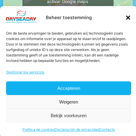
activar Google maps
Política de cookies
Beheer toestemming
Estoy de acuerdo
Om de beste ervaringen te bieden, gebruiken wij technologieën zoals
cookies om informatie over je apparaat op te slaan en/of te raadplegen.
Door in te stemmen met deze technologieën kunnen wij gegevens zoals
surfgedrag of unieke ID's op deze site verwerken. Als je geen
toestemming geeft of uw toestemming intrekt, kan dit een nadelige
invloed hebben op bepaalde functies en mogelijkheden.
© 2025 - Dayseaday
Gestionar los servicios
Política de cookies
Accepteren
Términos y condiciones
Modern slavery statement
Weigeren
Política de privacidad
Bekijk voorkeuren
Política de cookies
Declaración de privacidad
Contacto