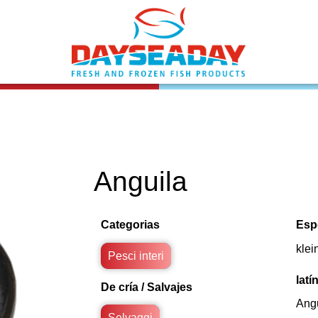
Anguila
Categorias
Esp
klei
Pesci interi
latí
De cría / Salvajes
Angu
Selvaggi