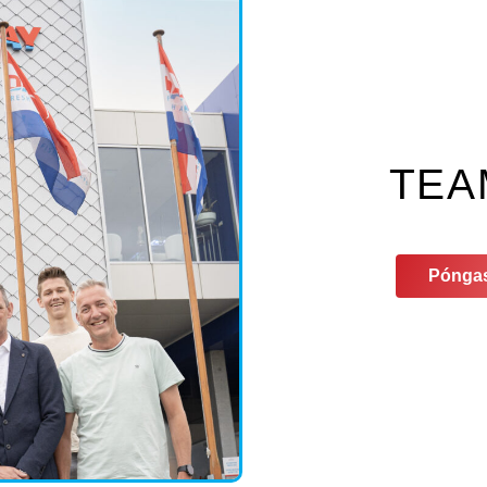
TEA
Póngas