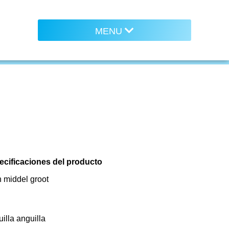
FROZEN
ecificaciones del producto
n middel groot
n
illa anguilla