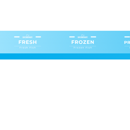
Fresh B.V.
Fro
Schulpengat 9, 8321 WC Urk
Tex