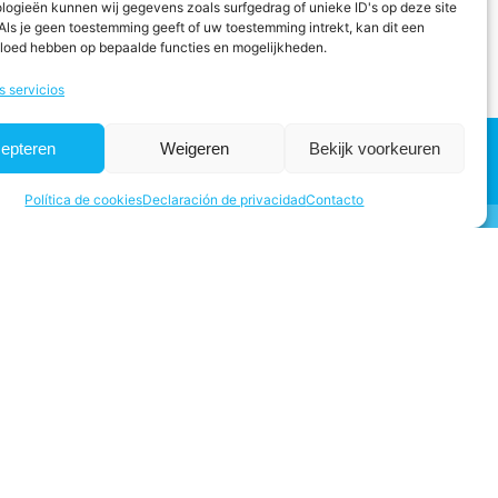
logieën kunnen wij gegevens zoals surfgedrag of unieke ID's op deze site
Als je geen toestemming geeft of uw toestemming intrekt, kan dit een
vloed hebben op bepaalde functies en mogelijkheden.
s servicios
epteren
Weigeren
Bekijk voorkeuren
Política de cookies
Declaración de privacidad
Contacto
4684