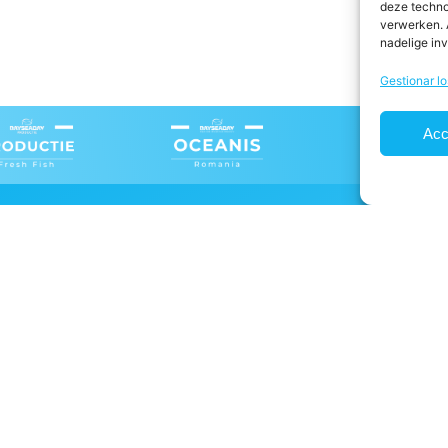
deze techno
verwerken. 
nadelige in
Gestionar lo
Acc
zen B.V.
Teléfono
elstroom 4, 8321 MD Urk
+31(0)527 68 