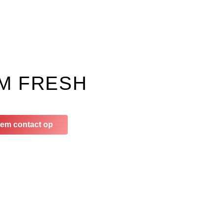
M FRESH
em contact op