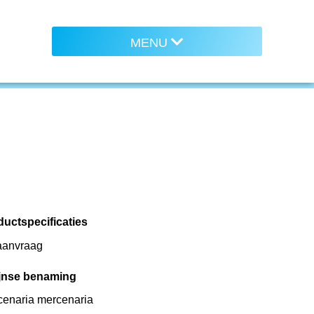
FROZEN
ductspecificaties
aanvraag
ijnse benaming
cenaria mercenaria