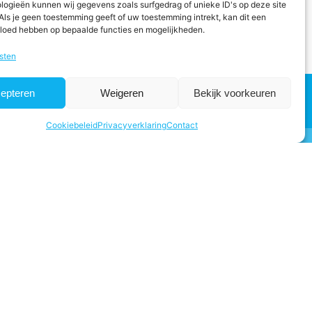
logieën kunnen wij gegevens zoals surfgedrag of unieke ID's op deze site
Als je geen toestemming geeft of uw toestemming intrekt, kan dit een
vloed hebben op bepaalde functies en mogelijkheden.
sten
epteren
Weigeren
Bekijk voorkeuren
Cookiebeleid
Privacyverklaring
Contact
4684