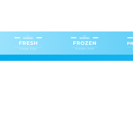
Fresh B.V.
Fro
Schulpengat 9, 8321 WC Urk
Tex