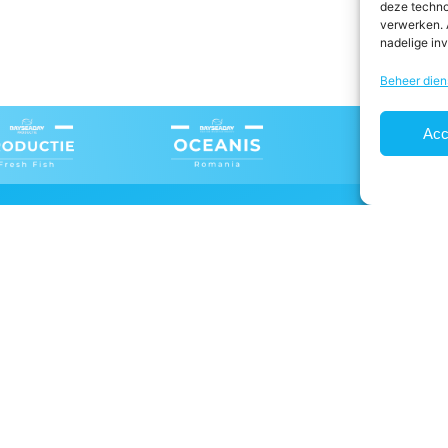
deze techno
verwerken. 
nadelige in
Beheer dien
Acc
zen B.V.
Telefoon
elstroom 4, 8321 MD Urk
+31(0)527 68 