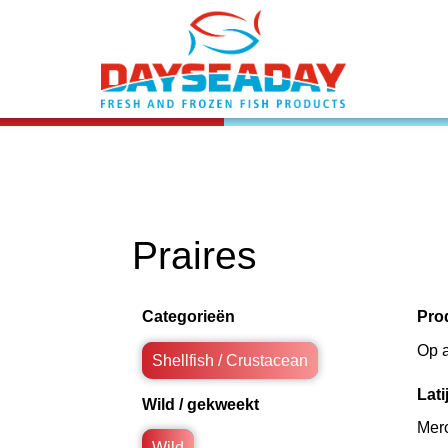
Praires
Categorieën
Pro
Op 
Shellfish / Crustacean
Lat
Wild / gekweekt
Mer
Wild