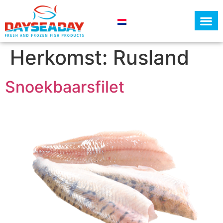
Dayseaday gr
Over ons
Herkomst:
Rusland
Snoekbaarsfilet